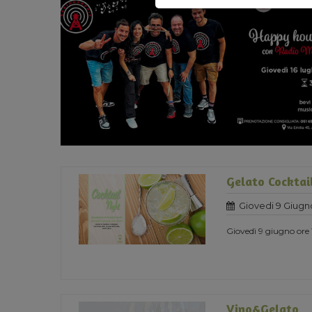
Gelato Cocktai
Giovedi 9 Giugn
Giovedì 9 giugno ore 1
Vino&Gelato