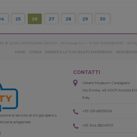
24
25
26
27
28
29
30
ht © 2026 CARPIGIANI GROUP - Ali Group S.r.l. - P.IVA 13239980967 - All Ri
HOME
STORIA
PRENOTA LA TUA GELATO EXPERIENCE
NEWS&EVE
CONTATTI
Gelato Museum Carpigiani
Via Emilia, 45 40011 Anzola Em
Italy
+39 051 6505306
zione al servizio di chi già opera o
ticceria artigianale.
+39 344 3804701