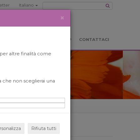
etter
Italiano
×
TS
LOCATION
BOOKSHOP
CONTATTACI
per altre finalità come
o a che non sceglierai una
rsonalizza
Rifiuta tutti
ARCHIVIO