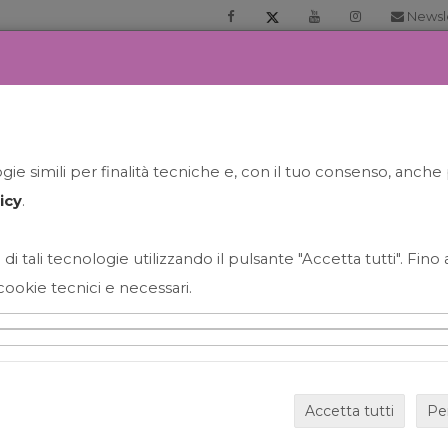
Newsl
RIA
PRENOTA LA TUA GELATO EXPERIENCE
NEWS&EVEN
ie simili per finalità tecniche e, con il tuo consenso, anche 
icy
.
 di tali tecnologie utilizzando il pulsante "Accetta tutti". Fin
cookie tecnici e necessari.
HAPPY HOUR GRECO CON
Accetta tutti
Pe