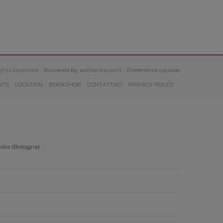
ghts Reserved -
Powered by antherica.com
-
Preferenze cookies
NTS
LOCATION
BOOKSHOP
CONTATTACI
PRIVACY POLICY
ilia (Bologna)