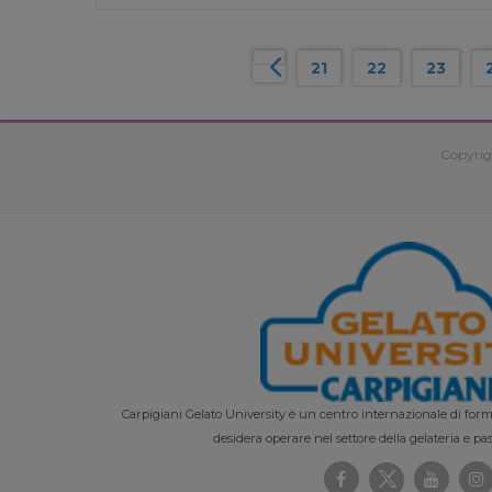
21
22
23
Copyrig
Carpigiani Gelato University è un centro internazionale di forma
desidera operare nel settore della gelateria e pas