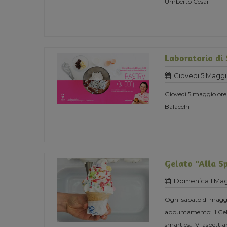
Umberto Cesari
Laboratorio di
Giovedi 5 Maggi
Giovedì 5 maggio ore
Balacchi
Gelato "Alla S
Domenica 1 Mag
Ogni sabato di maggio
appuntamento: il Gela
smarties… Vi aspett