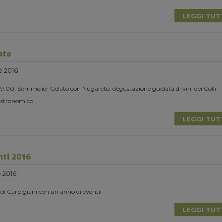
LEGGI TU
ato
e 2016
 19.00, Sommelier Gelato con Nugareto: degustazione guidata di vini dei Colli
astronomico
LEGGI TU
nti 2016
 2016
di Carpigiani con un anno di eventi!
LEGGI TU