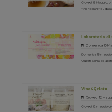
Giovedì 19 Maggio, 
"triangolare" guidata
Laboratorio di 
Domenica 15 Ma
Domenica 15 maggio or
Queen Sonia Balacch
Vino&Gelato
Giovedi 12 Magg
Giovedì 12 maggio or