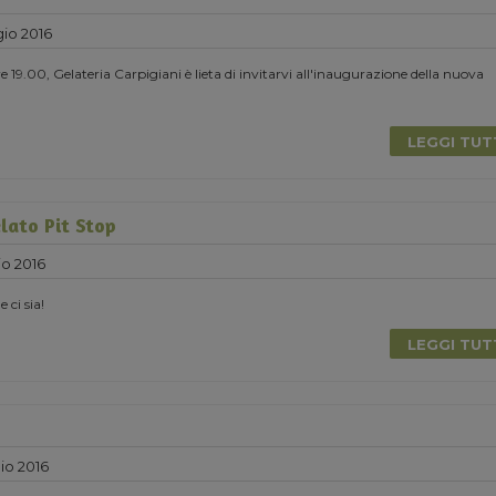
io 2016
 19.00, Gelateria Carpigiani è lieta di invitarvi all'inaugurazione della nuova
LEGGI TU
lato Pit Stop
o 2016
e ci sia!
LEGGI TU
io 2016