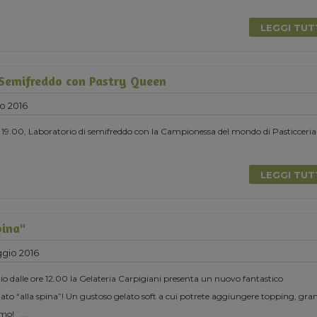
LEGGI TU
 Semifreddo con Pastry Queen
o 2016
 19.00, Laboratorio di semifreddo con la Campionessa del mondo di Pasticceria
LEGGI TU
pina"
gio 2016
 dalle ore 12.00 la Gelateria Carpigiani presenta un nuovo fantastico
to “alla spina”! Un gustoso gelato soft a cui potrete aggiungere topping, gran
iamo!
...