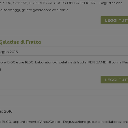
ore 19.00, CHEESE, IL GELATO AL GUSTO DELLA FELICITA'! - Degustazione
 di formaggi, gelato gastronomico e miele
LEGGI TU
Gelatine di Frutta
ggio 2016
e 15.00 e ore 16.30, Laboratorio di gelatine di frutta PER BAMBINI con la Pa
i
LEGGI TU
io 2016
e 19.00, appuntamento Vino&Gelato - Degustazione guidata in collaborazion