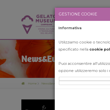
GESTIONE COOKIE
Informativa
HOME
STO
Utilizziamo cookie o tecnolog
specificato nella
cookie pol
News&Events
Puoi acconsentire all'utilizzo
opzione utilizzeremo solo i 
Home
News&events