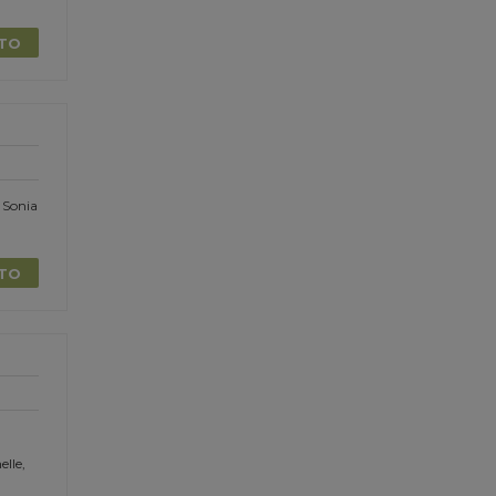
TTO
 Sonia
TTO
elle,