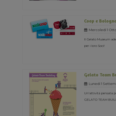
Coop e Bologn
Mercoledi 1 Ott
Il Gelato Museum ade
per i loro Soci!
Gelato Team B
Lunedi 1 Settem
Un'attività pensata pe
GELATO TEAM BUIL