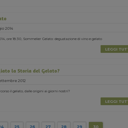
ato
io 2014
4, ore 18:30, Sommelier Gelato: degustazione di vino e gelato
LEGGI TU
iato la Storia del Gelato?
ttembre 2012
rso il gelato, dalle origini ai giorni nostri?
LEGGI TU
24
25
26
27
28
29
30