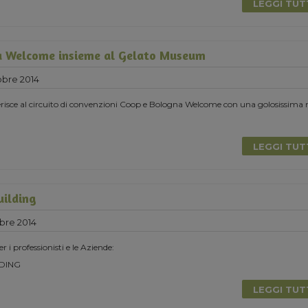
LEGGI TU
a Welcome insieme al Gelato Museum
obre 2014
risce al circuito di convenzioni Coop e Bologna Welcome con una golosissima 
LEGGI TU
uilding
bre 2014
r i professionisti e le Aziende:
DING
LEGGI TU