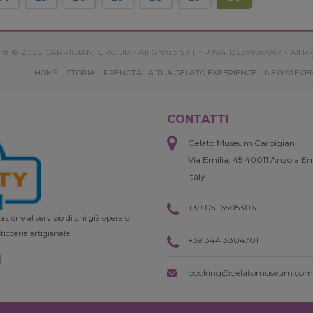
ht © 2026 CARPIGIANI GROUP - Ali Group S.r.l. - P.IVA 13239980967 - All Ri
HOME
STORIA
PRENOTA LA TUA GELATO EXPERIENCE
NEWS&EVE
CONTATTI
Gelato Museum Carpigiani
Via Emilia, 45 40011 Anzola Em
Italy
+39 051 6505306
zione al servizio di chi già opera o
ticceria artigianale.
+39 344 3804701
booking@gelatomuseum.com