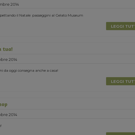
mbre 2014
pettando il Natale: passeggini al Gelato Museum
LEGGI TU
a tua!
obre 2014
ni da oggi consegna anche a casa!
LEGGI TU
shop
obre 2014
!