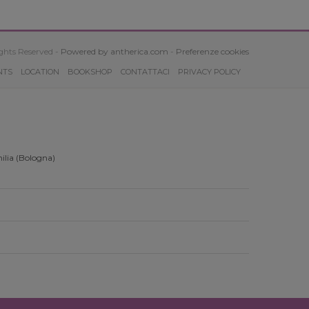
ghts Reserved -
Powered by antherica.com
-
Preferenze cookies
NTS
LOCATION
BOOKSHOP
CONTATTACI
PRIVACY POLICY
ilia (Bologna)