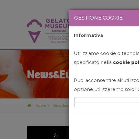
GESTIONE COOKIE
Informativa
HOME
STO
Utilizziamo cookie o tecnolog
specificato nella
cookie pol
News&Events
Puoi acconsentire all'utilizzo
opzione utilizzeremo solo i 
Home
News&events