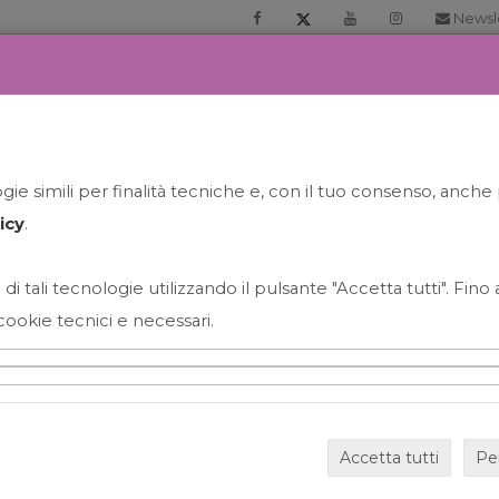
Newsl
RIA
PRENOTA LA TUA GELATO EXPERIENCE
NEWS&EVEN
ie simili per finalità tecniche e, con il tuo consenso, anche 
icy
.
 di tali tecnologie utilizzando il pulsante "Accetta tutti". Fin
cookie tecnici e necessari.
HAPPY HOUR GRECO CON
Accetta tutti
Pe