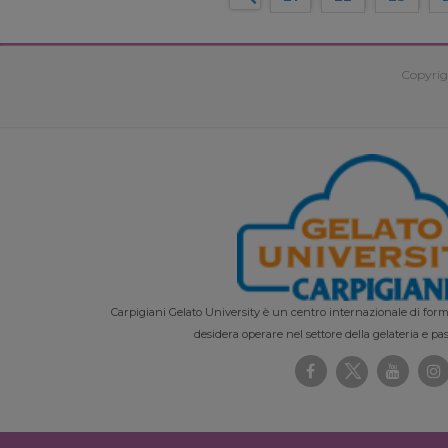
Copyrig
Carpigiani Gelato University è un centro internazionale di forma
desidera operare nel settore della gelateria e pas