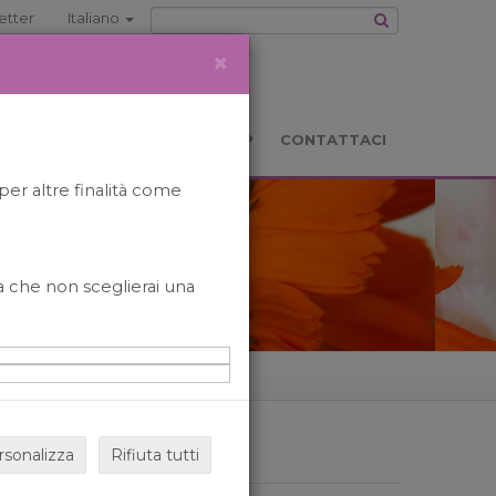
etter
Italiano
×
TS
LOCATION
BOOKSHOP
CONTATTACI
per altre finalità come
o a che non sceglierai una
rsonalizza
Rifiuta tutti
ARCHIVIO