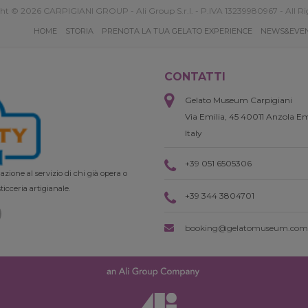
ht © 2026 CARPIGIANI GROUP - Ali Group S.r.l. - P.IVA 13239980967 - All Ri
HOME
STORIA
PRENOTA LA TUA GELATO EXPERIENCE
NEWS&EVE
CONTATTI
Gelato Museum Carpigiani
Via Emilia, 45 40011 Anzola Em
Italy
+39 051 6505306
zione al servizio di chi già opera o
ticceria artigianale.
+39 344 3804701
booking@gelatomuseum.com