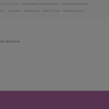
ghts Reserved -
Powered by antherica.com
-
Preferenze cookies
NTS
LOCATION
BOOKSHOP
CONTATTACI
PRIVACY POLICY
ilia (Bologna)