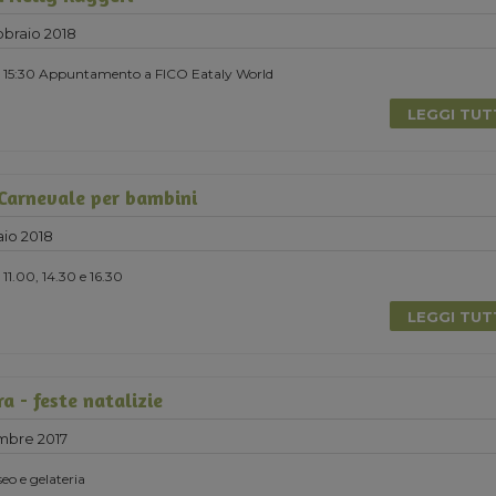
braio 2018
re 15:30 Appuntamento a FICO Eataly World
LEGGI TU
 Carnevale per bambini
io 2018
11.00, 14.30 e 16.30
LEGGI TU
ra - feste natalizie
mbre 2017
seo e gelateria