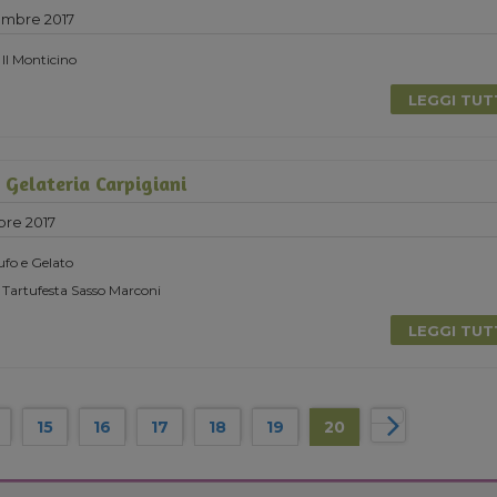
embre 2017
 Il Monticino
LEGGI TU
Gelateria Carpigiani
bre 2017
ufo e Gelato
 Tartufesta Sasso Marconi
LEGGI TU
15
16
17
18
19
20