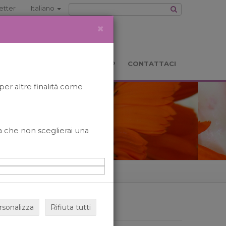
etter
Italiano
×
TS
LOCATION
BOOKSHOP
CONTATTACI
per altre finalità come
o a che non sceglierai una
rsonalizza
Rifiuta tutti
ARCHIVIO