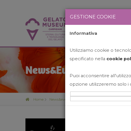
GESTIONE COOKIE
Informativa
HOME
STO
Utilizziamo cookie o tecnolog
specificato nella
cookie pol
News&Events
Puoi acconsentire all'utilizzo
opzione utilizzeremo solo i 
Home
News&events