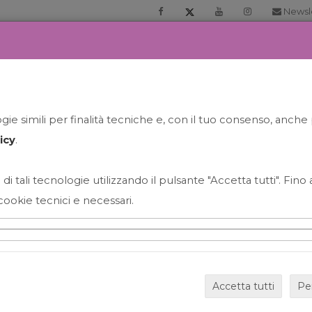
Newsl
RIA
PRENOTA LA TUA GELATO EXPERIENCE
NEWS&EVEN
ie simili per finalità tecniche e, con il tuo consenso, anche 
icy
.
 di tali tecnologie utilizzando il pulsante "Accetta tutti". Fin
cookie tecnici e necessari.
HAPPY HOUR GRECO CON
Accetta tutti
Pe