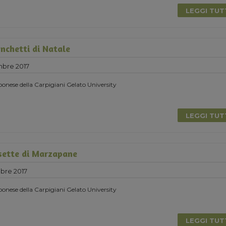
LEGGI TU
nchetti di Natale
mbre 2017
onese della Carpigiani Gelato University
LEGGI TU
sette di Marzapane
bre 2017
onese della Carpigiani Gelato University
LEGGI TU