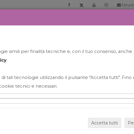
Newsl
RIA
PRENOTA LA TUA GELATO EXPERIENCE
NEWS&EVEN
ie simili per finalità tecniche e, con il tuo consenso, anche 
icy
.
 di tali tecnologie utilizzando il pulsante "Accetta tutti". Fin
cookie tecnici e necessari.
HAPPY HOUR GRECO CON
Accetta tutti
Pe