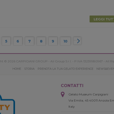
LEGGI TU
5
6
7
8
9
10
ht © 2026 CARPIGIANI GROUP - Ali Group S.r.l. - P.IVA 13239980967 - All Ri
HOME
STORIA
PRENOTA LA TUA GELATO EXPERIENCE
NEWS&EVE
CONTATTI
Gelato Museum Carpigiani
Via Emilia, 45 40011 Anzola Em
Italy