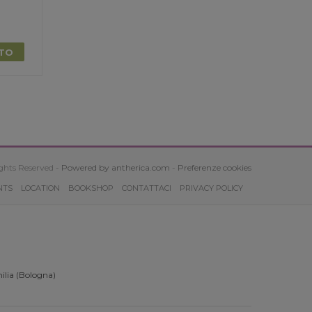
TTO
ghts Reserved -
Powered by antherica.com
-
Preferenze cookies
NTS
LOCATION
BOOKSHOP
CONTATTACI
PRIVACY POLICY
ilia (Bologna)