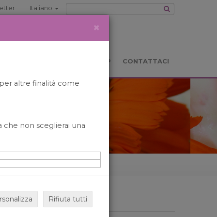
etter
Italiano
×
TS
LOCATION
BOOKSHOP
CONTATTACI
per altre finalità come
o a che non sceglierai una
rsonalizza
Rifiuta tutti
ARCHIVIO