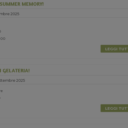
 SUMMER MEMORY!
embre 2025
0
5.00
LEGGI TU
N GELATERIA!
ettembre 2025
re
0
LEGGI TU