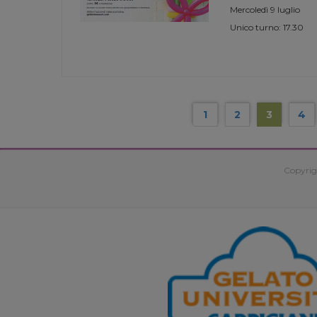
Mercoledì 9 luglio
Unico turno: 17.30
1
2
3
4
Copyrig