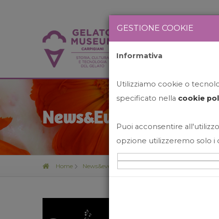
GESTIONE COOKIE
Informativa
HOME
STO
Utilizziamo cookie o tecnolog
specificato nella
cookie pol
News&Events
Puoi acconsentire all'utilizzo
opzione utilizzeremo solo i 
Home
News&events