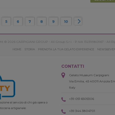
5
6
7
8
9
10
ht © 2026 CARPIGIANI GROUP - Ali Group S.r.l. - P.IVA 13239980967 - All Ri
HOME
STORIA
PRENOTA LA TUA GELATO EXPERIENCE
NEWS&EVE
CONTATTI
Gelato Museum Carpigiani
Via Emilia, 45 40011 Anzola Em
Italy
+39 051 6505306
zione al servizio di chi già opera o
ticceria artigianale.
+39 344 3804701