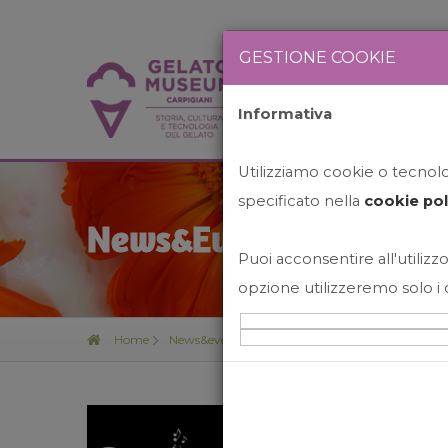
GESTIONE COOKIE
Informativa
HOME
STO
Utilizziamo cookie o tecnolog
specificato nella
cookie pol
News&Events
Puoi acconsentire all'utilizzo
opzione utilizzeremo solo i 
Home
News&events