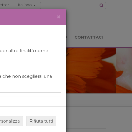
etter
Italiano
×
TS
LOCATION
BOOKSHOP
CONTATTACI
per altre finalità come
o a che non sceglierai una
rsonalizza
Rifiuta tutti
ARCHIVIO