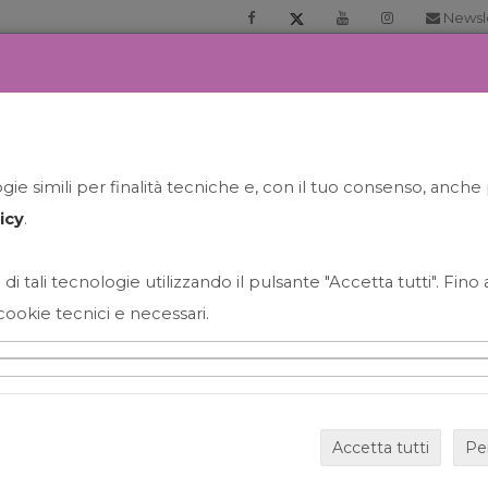
Newsl
RIA
PRENOTA LA TUA GELATO EXPERIENCE
NEWS&EVEN
ie simili per finalità tecniche e, con il tuo consenso, anche 
icy
.
 di tali tecnologie utilizzando il pulsante "Accetta tutti". Fin
cookie tecnici e necessari.
HAPPY HOUR GRECO CON
Accetta tutti
Pe