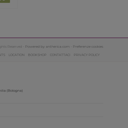
ghts Reserved -
Powered by antherica.com
-
Preferenze cookies
NTS
LOCATION
BOOKSHOP
CONTATTACI
PRIVACY POLICY
ilia (Bologna)