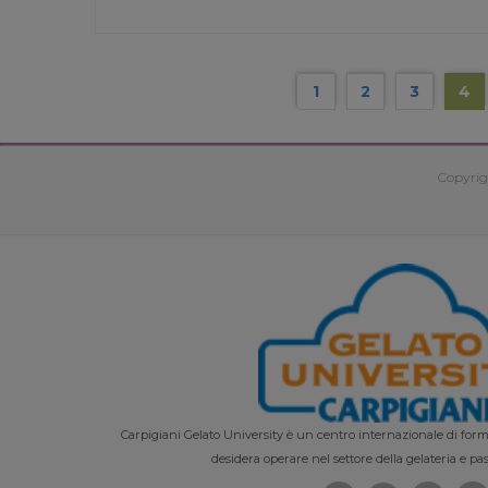
1
2
3
4
Copyrig
Carpigiani Gelato University è un centro internazionale di forma
desidera operare nel settore della gelateria e pas