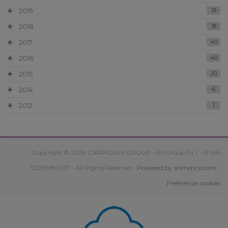
2019
19
2018
18
2017
40
2016
40
2015
20
2014
6
2012
1
Copyright © 2026 CARPIGIANI GROUP - Ali Group S.r.l. - P.IVA
13239980967 - All Rights Reserved -
Powered by antherica.com
-
Preferenze cookies