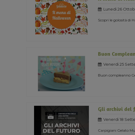
Lunedi 26 Ottob
Scopri le golosità di
Buon Complea
Venerdi 25 Set
Buon compleanno G
Gli archivi del 
Venerdi 18 Set
Carpigiani Gelato Mus