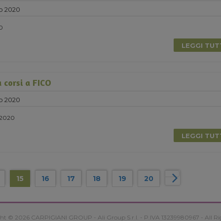
o 2020
20
LEGGI TU
 corsi a FICO
o 2020
 2020
LEGGI TU
15
16
17
18
19
20
ht © 2026 CARPIGIANI GROUP - Ali Group S.r.l. - P.IVA 13239980967 - All Ri