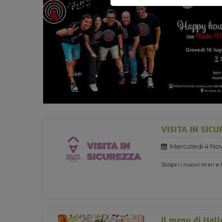
VISITA IN SIC
Mercoledi 4 No
Scopri i nuovi orari e
Il menu di Hal