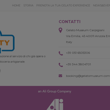
HOME
STORIA
PRENOTA LA TUA GELATO EXPERIENCE
NEWS&EVE
CONTATTI
Gelato Museum Carpigiani
Via Emilia, 45 40011 Anzola Em
Italy
+39 051 6505306
zione al servizio di chi già opera o
ticceria artigianale.
+39 344 3804701
booking@gelatomuseum.com