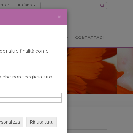
etter
Italiano
×
TS
LOCATION
BOOKSHOP
CONTATTACI
per altre finalità come
o a che non sceglierai una
rsonalizza
Rifiuta tutti
ARCHIVIO