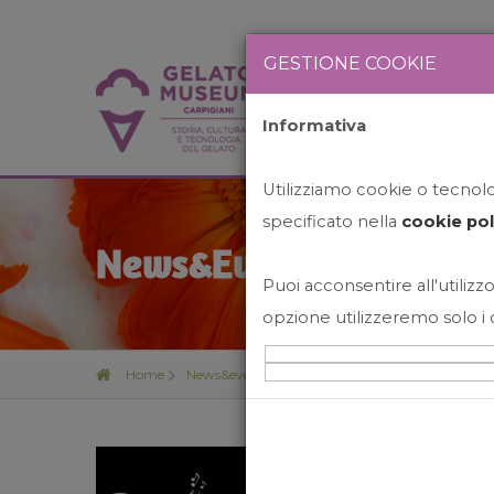
GESTIONE COOKIE
Informativa
HOME
STO
Utilizziamo cookie o tecnolog
specificato nella
cookie pol
News&Events
Puoi acconsentire all'utilizzo
opzione utilizzeremo solo i 
Home
News&events