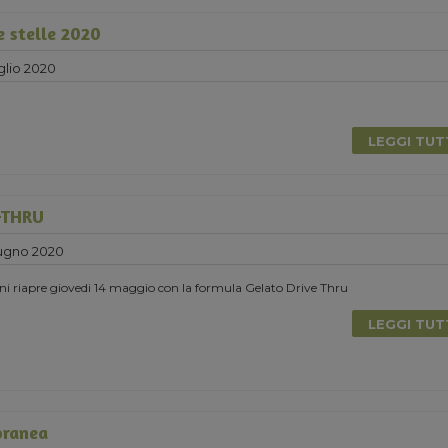
e stelle 2020
glio 2020
LEGGI TU
-THRU
ugno 2020
ni riapre giovedi 14 maggio con la formula Gelato Drive Thru
LEGGI TU
oranea