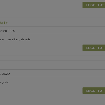
LEGGI TU
tate
gosto 2020
nti serali in gelateria
LEGGI TU
a
o 2020
i agosto
LEGGI TU