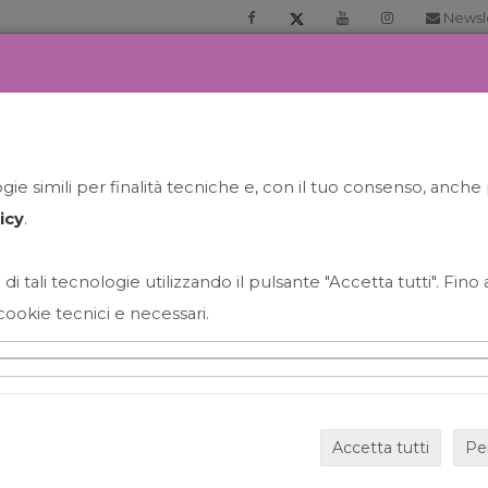
Newsl
RIA
PRENOTA LA TUA GELATO EXPERIENCE
NEWS&EVEN
ie simili per finalità tecniche e, con il tuo consenso, anche 
icy
.
 di tali tecnologie utilizzando il pulsante "Accetta tutti". Fin
cookie tecnici e necessari.
HAPPY HOUR GRECO CON
Accetta tutti
Pe