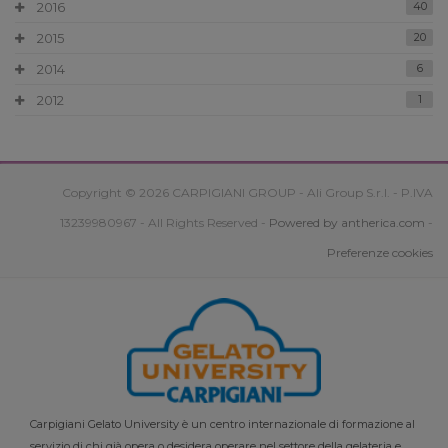
2016
40
2015
20
2014
6
2012
1
Copyright © 2026 CARPIGIANI GROUP - Ali Group S.r.l. - P.IVA
13239980967 - All Rights Reserved -
Powered by antherica.com
-
Preferenze cookies
Carpigiani Gelato University è un centro internazionale di formazione al
servizio di chi già opera o desidera operare nel settore della gelateria e