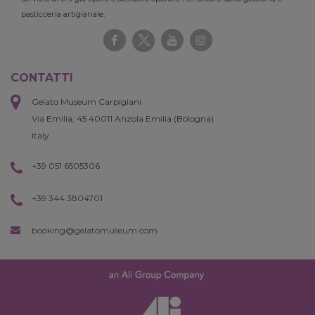
pasticceria artigianale.
CONTATTI
Gelato Museum Carpigiani
Via Emilia, 45 40011 Anzola Emilia (Bologna)
Italy
+39 051 6505306
+39 344 3804701
booking@gelatomuseum.com