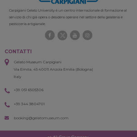
Carpigiani Gelato University è un centro internazionale di formazione al
servizio di chi già opera o desidera operare nel settore della gelateria e
pasticceria artigianale.
CONTATTI
Gelato Museum Carpigiani
Via Emilia, 45 40011 Anzola Emilia (Bologna)
Italy
+39 051 6505306
+39 344 3804701
booking@gelatomuseum.com