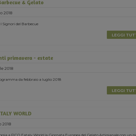
Barbecue & Gelato
no 2018
 I Signori del Barbecue
LEGGI TU
nti primavera - estate
le 2018
programma da febbraio a luglio 2018
LEGGI TU
EATALY WORLD
o 2018
gia a FICO Eataly World la Giornata Europea del Gelato Artigianale con un 