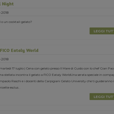
l Night
o 2018
l o un cocktail-gelato?
LEGGI TU
 FICO Eataly World
o 2018
rtedi 17 luglio | Cena con gelato presso Il Mare di Guido con lo chef Gian Pao
a stellata incontra il gelato a FICO Eataly WorldUna serata speciale in compa
ampaolo Raschi e i docenti della Carpigiani Gelato University che ti guideranno 
ricette esclus
...
LEGGI TU