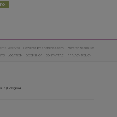
TTO
ghts Reserved -
Powered by antherica.com
-
Preferenze cookies
NTS
LOCATION
BOOKSHOP
CONTATTACI
PRIVACY POLICY
ilia (Bologna)