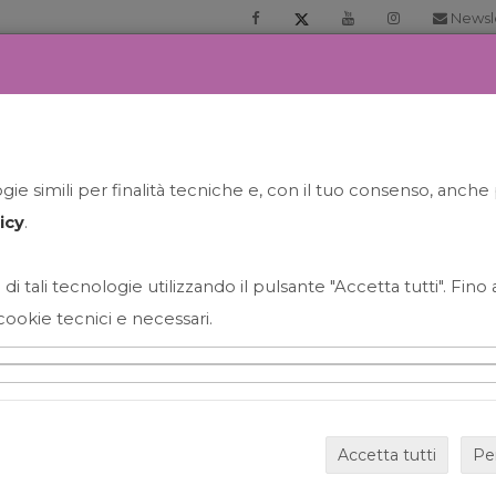
Newsl
RIA
PRENOTA LA TUA GELATO EXPERIENCE
NEWS&EVEN
ie simili per finalità tecniche e, con il tuo consenso, anche 
icy
.
 di tali tecnologie utilizzando il pulsante "Accetta tutti". Fin
cookie tecnici e necessari.
HAPPY HOUR GRECO CON
Accetta tutti
Pe