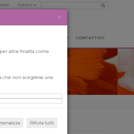
etter
Italiano
×
TS
LOCATION
BOOKSHOP
CONTATTACI
per altre finalità come
o a che non sceglierai una
rsonalizza
Rifiuta tutti
ARCHIVIO