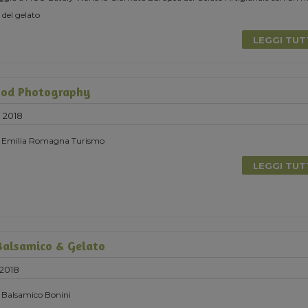
 del gelato
LEGGI TU
ood Photography
 2018
on Emilia Romagna Turismo
LEGGI TU
Balsamico & Gelato
 2018
n Balsamico Bonini