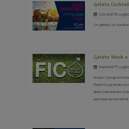
Gelato Cocktai
Giovedi 19 Lugli
Un gelato, un cocktai
Gelato Week a
Martedi 17 Lugli
Scopri il programmama
RaschiLa grande cucin
dello chef stellato Gi
percorso sensoriale di 