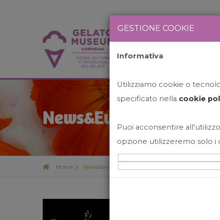
GESTIONE COOKIE
Informativa
HOME
STO
Utilizziamo cookie o tecnolog
specificato nella
cookie pol
News&Events
Puoi acconsentire all'utilizzo
opzione utilizzeremo solo i 
Home
News&events