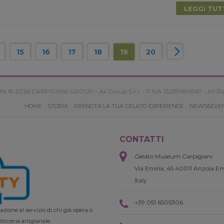
LEGGI TU
15
16
17
18
19
20
ht © 2026 CARPIGIANI GROUP - Ali Group S.r.l. - P.IVA 13239980967 - All Ri
HOME
STORIA
PRENOTA LA TUA GELATO EXPERIENCE
NEWS&EVE
CONTATTI
Gelato Museum Carpigiani
Via Emilia, 45 40011 Anzola Em
Italy
+39 051 6505306
zione al servizio di chi già opera o
ticceria artigianale.