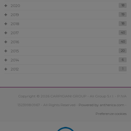
2020
18
2019
19
2018
18
2017
40
2016
40
2015
20
2014
6
2012
1
Copyright © 2026 CARPIGIANI GROUP - Ali Group S.r.l. - P.IVA
13239980967 - All Rights Reserved -
Powered by antherica.com
-
Preferenze cookies