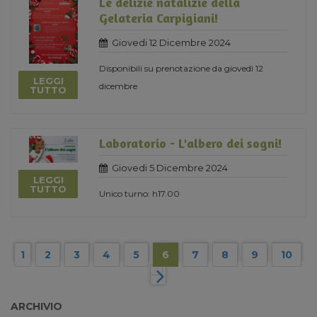
Le delizie natalizie della
Gelateria Carpigiani!
Giovedi 12 Dicembre 2024
Disponibili su prenotazione da giovedì 12
LEGGI
dicembre
TUTTO
Laboratorio - L'albero dei sogni!
Giovedi 5 Dicembre 2024
LEGGI
TUTTO
Unico turno: h17.00
1
2
3
4
5
6
7
8
9
10
ARCHIVIO