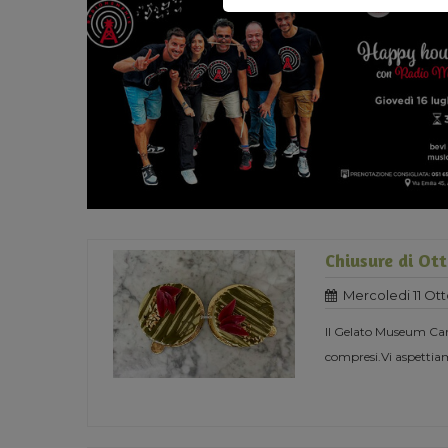
Chiusure di Ot
Mercoledi 11 Ot
Il Gelato Museum Carp
compresi.Vi aspettiam