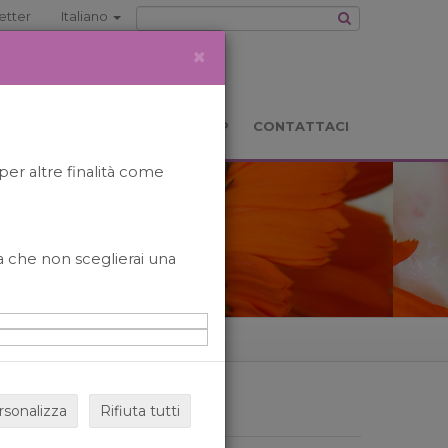
etter
Italiano
×
TS
LOCATION
BOOKSHOP
CONTATTACI
per altre finalità come
o a che non sceglierai una
rsonalizza
Rifiuta tutti
ARCHIVIO