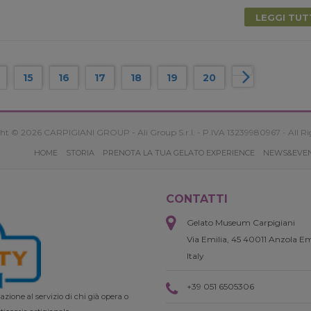
LEGGI TU
15
16
17
18
19
20
ht © 2026 CARPIGIANI GROUP - Ali Group S.r.l. - P.IVA 13239980967 - All Ri
HOME
STORIA
PRENOTA LA TUA GELATO EXPERIENCE
NEWS&EVE
CONTATTI
Gelato Museum Carpigiani
Via Emilia, 45 40011 Anzola Em
Italy
+39 051 6505306
zione al servizio di chi già opera o