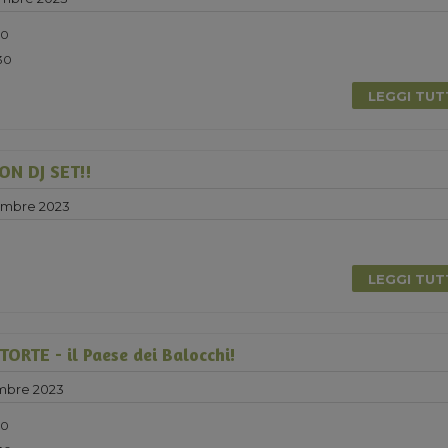
30
:30
LEGGI TU
N DJ SET!!
embre 2023
0
LEGGI TU
RTE - il Paese dei Balocchi!
mbre 2023
30