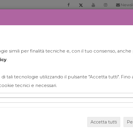
Newsl
RIA
PRENOTA LA TUA GELATO EXPERIENCE
NEWS&EVEN
ie simili per finalità tecniche e, con il tuo consenso, anche 
icy
.
 di tali tecnologie utilizzando il pulsante "Accetta tutti". Fin
cookie tecnici e necessari.
HAPPY HOUR GRECO CON
Accetta tutti
Pe