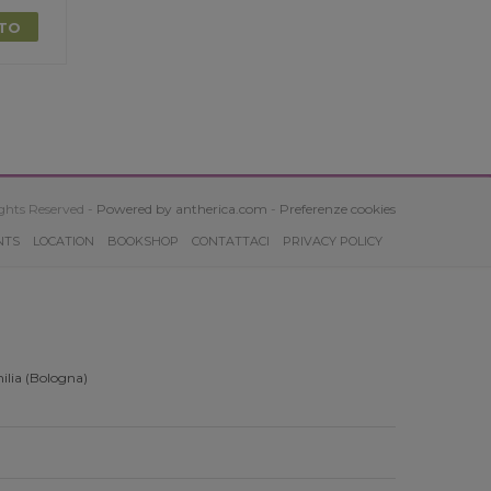
TTO
ghts Reserved -
Powered by antherica.com
-
Preferenze cookies
NTS
LOCATION
BOOKSHOP
CONTATTACI
PRIVACY POLICY
ilia (Bologna)