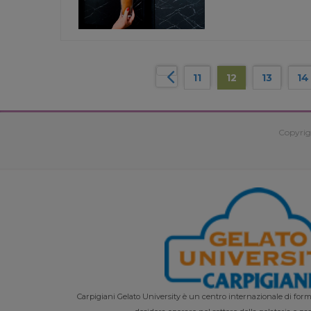
11
12
13
14
Copyrig
Carpigiani Gelato University è un centro internazionale di forma