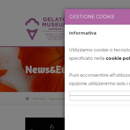
GESTIONE COOKIE
Informativa
HOME
STO
Utilizziamo cookie o tecnolog
specificato nella
cookie pol
News&Events
Puoi acconsentire all'utilizzo
opzione utilizzeremo solo i 
Home
News&events