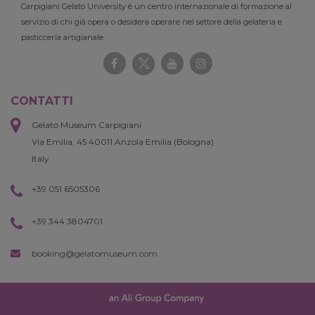
Carpigiani Gelato University è un centro internazionale di formazione al
servizio di chi già opera o desidera operare nel settore della gelateria e
pasticceria artigianale.
CONTATTI
Gelato Museum Carpigiani
Via Emilia, 45 40011 Anzola Emilia (Bologna)
Italy
+39 051 6505306
+39 344 3804701
booking@gelatomuseum.com