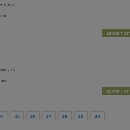
aio 2017
bini
LEGGI TU
aio 2017
ntino
LEGGI TU
24
25
26
27
28
29
30