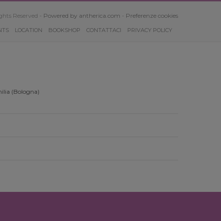
ghts Reserved -
Powered by antherica.com
-
Preferenze cookies
NTS
LOCATION
BOOKSHOP
CONTATTACI
PRIVACY POLICY
ilia (Bologna)