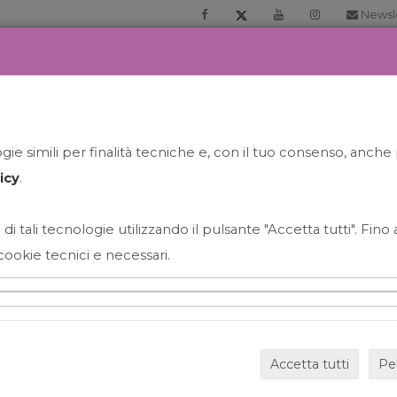
Newsl
RIA
PRENOTA LA TUA GELATO EXPERIENCE
NEWS&EVEN
ie simili per finalità tecniche e, con il tuo consenso, anche 
icy
.
 di tali tecnologie utilizzando il pulsante "Accetta tutti". Fin
cookie tecnici e necessari.
HAPPY HOUR GRECO CON
Accetta tutti
Pe