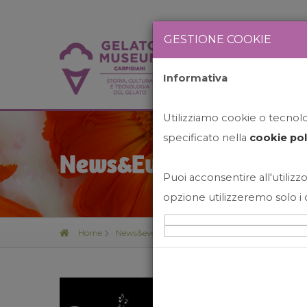
GESTIONE COOKIE
Informativa
HOME
STO
Utilizziamo cookie o tecnolog
specificato nella
cookie pol
News&Events
Puoi acconsentire all'utilizzo
opzione utilizzeremo solo i 
Home
News&events