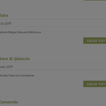
lato
zo 2017
olatiere Belga Edouard Bechoux
LEGGI TU
tura di Ghiaccio
raio 2017
 Mondo Fabrizio Donatone
LEGGI TU
 Carnevale