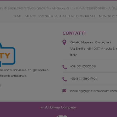
ht © 2026 CARPIGIANI GROUP - Ali Group S.r.l. - P.IVA 13239980967 - All Ri
HOME
STORIA
PRENOTA LA TUA GELATO EXPERIENCE
NEWS&EVE
CONTATTI
Gelato Museum Carpigiani
Via Emilia, 45 40011 Anzola Em
Italy
+39 051 6505306
zione al servizio di chi già opera o
ticceria artigianale.
+39 344 3804701
booking@gelatomuseum.com