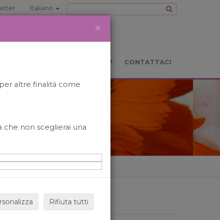
etter
Italiano
×
TS
LOCATION
BOOKSHOP
CONTATTACI
per altre finalità come
o a che non sceglierai una
rsonalizza
Rifiuta tutti
ARCHIVIO