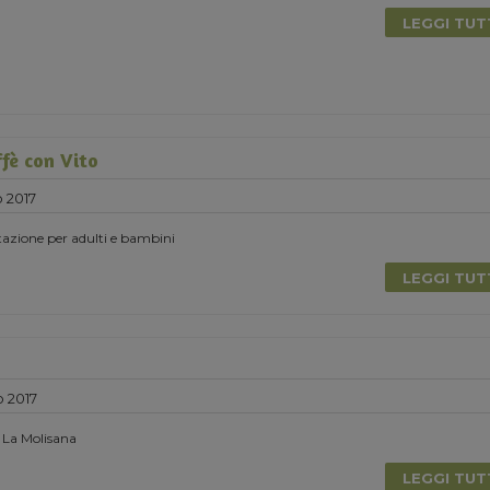
LEGGI TU
ffè con Vito
 2017
azione per adulti e bambini
LEGGI TU
o 2017
 La Molisana
LEGGI TU