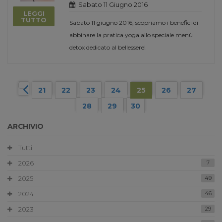
Sabato 11 Giugno 2016
LEGGI
TUTTO
Sabato 11 giugno 2016, scopriamo i benefici di
abbinare la pratica yoga allo speciale menù
detox dedicato al bellessere!
21
22
23
24
25
26
27
28
29
30
ARCHIVIO
Tutti
2026
7
2025
49
2024
46
2023
29