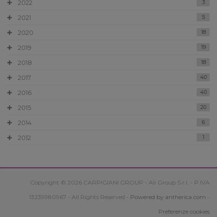
2022
3
2021
5
2020
18
2019
19
2018
18
2017
40
2016
40
2015
20
2014
6
2012
1
Copyright © 2026 CARPIGIANI GROUP - Ali Group S.r.l. - P.IVA
13239980967 - All Rights Reserved -
Powered by antherica.com
-
Preferenze cookies