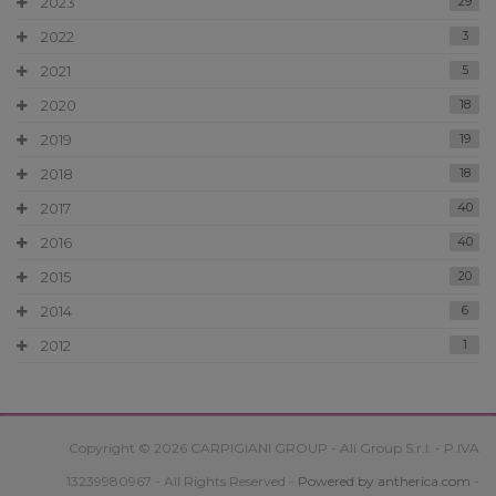
2023
29
2022
3
2021
5
2020
18
2019
19
2018
18
2017
40
2016
40
2015
20
2014
6
2012
1
Copyright © 2026 CARPIGIANI GROUP - Ali Group S.r.l. - P.IVA
13239980967 - All Rights Reserved -
Powered by antherica.com
-