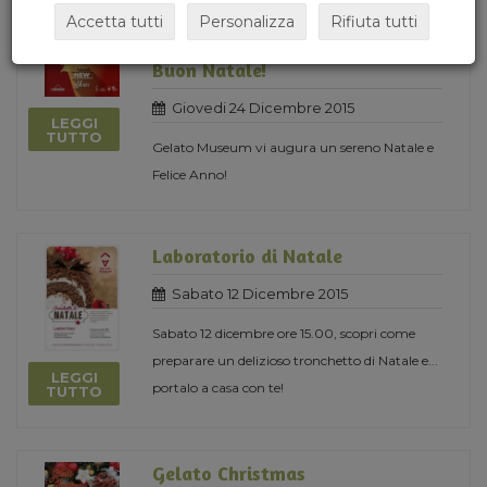
Accetta tutti
Personalizza
Rifiuta tutti
21 risultati per
2015
Buon Natale!
Giovedi 24 Dicembre 2015
LEGGI
TUTTO
Gelato Museum vi augura un sereno Natale e
Felice Anno!
Laboratorio di Natale
Sabato 12 Dicembre 2015
Sabato 12 dicembre ore 15.00, scopri come
preparare un delizioso tronchetto di Natale e...
LEGGI
portalo a casa con te!
TUTTO
Gelato Christmas