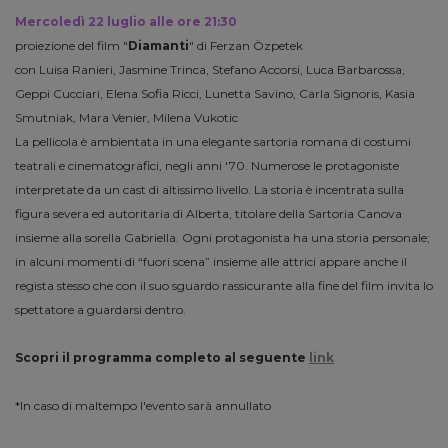
Mercoledì 22 luglio alle ore 21:30
proiezione del film "
Diamanti
" di Ferzan Özpetek
con Luisa Ranieri, Jasmine Trinca, Stefano Accorsi, Luca Barbarossa,
Geppi Cucciari, Elena Sofia Ricci, Lunetta Savino, Carla Signoris, Kasia
Smutniak, Mara Venier, Milena Vukotic
La pellicola è ambientata in una elegante sartoria romana di costumi
teatrali e cinematografici, negli anni '70. Numerose le protagoniste
interpretate da un cast di altissimo livello. La storia è incentrata sulla
figura severa ed autoritaria di Alberta, titolare della Sartoria Canova
insieme alla sorella Gabriella. Ogni protagonista ha una storia personale;
in alcuni momenti di “fuori scena” insieme alle attrici appare anche il
regista stesso che con il suo sguardo rassicurante alla fine del film invita lo
spettatore a guardarsi dentro.
Scopri il programma completo al seguente
link
*In caso di maltempo l'evento sarà annullato