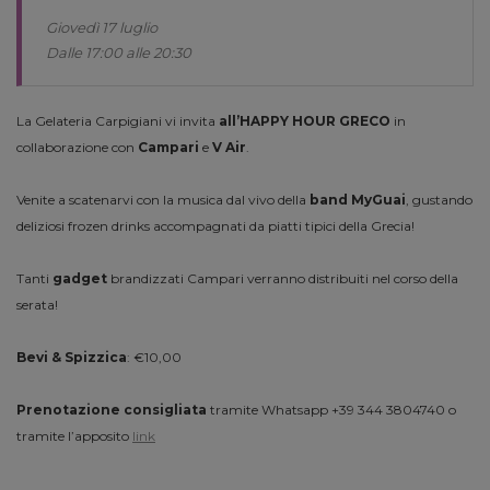
Giovedì 17 luglio
Dalle 17:00 alle 20:30
La Gelateria Carpigiani vi invita
all’HAPPY HOUR GRECO
in
collaborazione con
Campari
e
V Air
.
Venite a scatenarvi con la musica dal vivo della
band MyGuai
, gustando
deliziosi frozen drinks accompagnati da piatti tipici della Grecia!
Tanti
gadget
brandizzati Campari verranno distribuiti nel corso della
serata!
Bevi & Spizzica
: €10,00
Prenotazione consigliata
tramite Whatsapp +39 344 3804740 o
tramite l’apposito
link