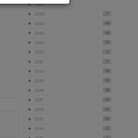
Tutti
2026
7
2025
49
2024
46
2023
29
2022
3
2021
5
2020
18
2019
19
2018
18
2017
40
2016
40
2015
20
2014
6
1