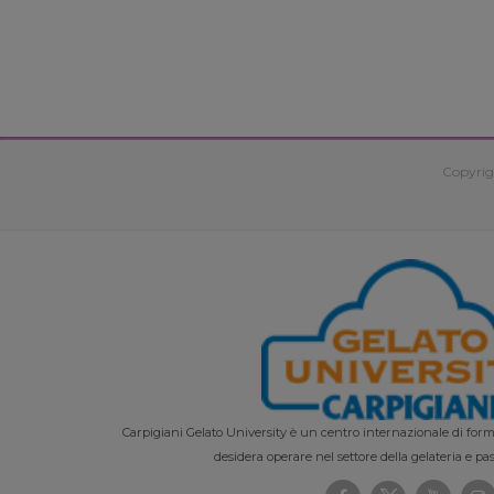
Copyrig
Carpigiani Gelato University è un centro internazionale di forma
desidera operare nel settore della gelateria e pas