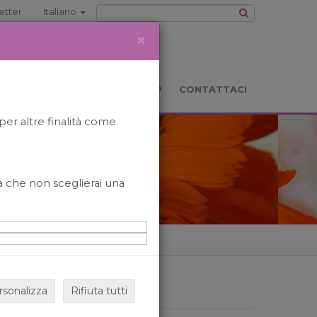
etter
Italiano
×
TS
LOCATION
BOOKSHOP
CONTATTACI
per altre finalità come
o a che non sceglierai una
rsonalizza
Rifiuta tutti
ARCHIVIO