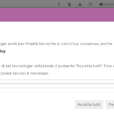
Newsl
RIA
PRENOTA LA TUA GELATO EXPERIENCE
NEWS&EVEN
ie simili per finalità tecniche e, con il tuo consenso, anche 
icy
.
 di tali tecnologie utilizzando il pulsante "Accetta tutti". Fin
cookie tecnici e necessari.
Set
Accetta tutti
Pe