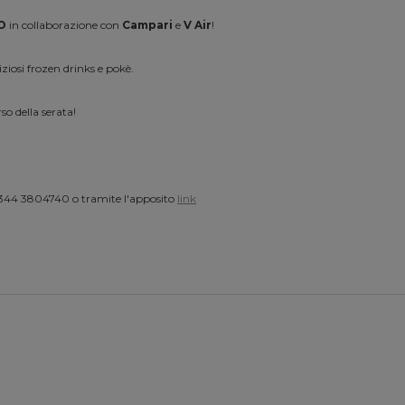
O
in collaborazione con
Campari
e
V Air
!
iziosi frozen drinks e pokè.
o della serata!
344 3804740 o tramite l'apposito
link