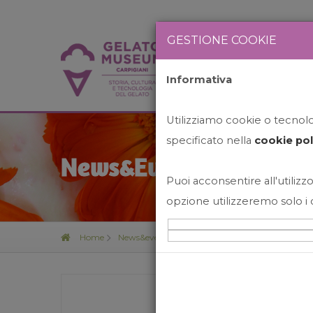
GESTIONE COOKIE
Informativa
HOME
STO
Utilizziamo cookie o tecnolog
specificato nella
cookie pol
News&Events
Puoi acconsentire all'utilizzo
opzione utilizzeremo solo i 
Home
News&events
Happy Hour Hawaiano Con Dj 