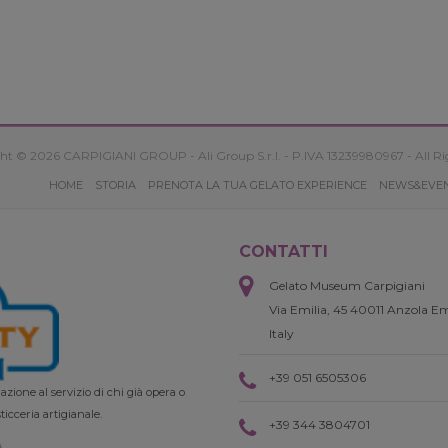
ht © 2026 CARPIGIANI GROUP - Ali Group S.r.l. - P.IVA 13239980967 - All Ri
HOME
STORIA
PRENOTA LA TUA GELATO EXPERIENCE
NEWS&EVE
CONTATTI
Gelato Museum Carpigiani
Via Emilia, 45 40011 Anzola Em
Italy
+39 051 6505306
zione al servizio di chi già opera o
ticceria artigianale.
+39 344 3804701