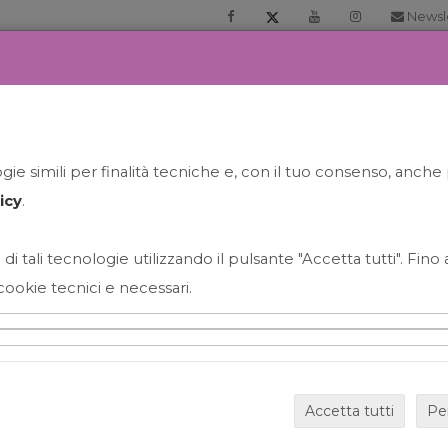
Newsl
RIA
PRENOTA LA TUA GELATO EXPERIENCE
NEWS&EVEN
ie simili per finalità tecniche e, con il tuo consenso, anche 
icy
.
 di tali tecnologie utilizzando il pulsante "Accetta tutti". Fin
cookie tecnici e necessari.
Accetta tutti
Pe