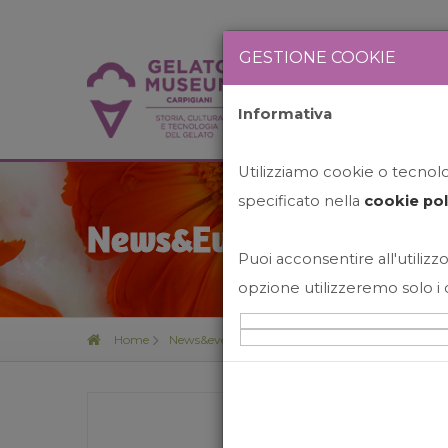
GESTIONE COOKIE
Informativa
HOME
STO
Utilizziamo cookie o tecnolog
specificato nella
cookie pol
News&Events
Puoi acconsentire all'utilizzo
opzione utilizzeremo solo i 
Home
News&events
Laboratori Di Natale