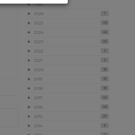
Tutti
2026
7
2025
49
2024
46
2023
29
2022
3
2021
5
2020
18
2019
19
2018
18
2017
40
2016
40
2015
20
2014
6
1