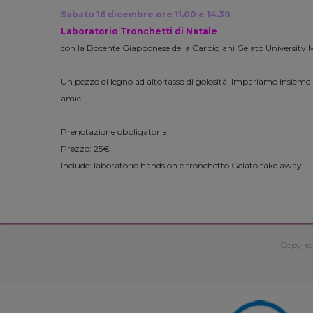
Sabato 16 dicembre ore 11.00 e 14.30
Laboratorio Tronchetti di Natale
con la Docente Giapponese della Carpigiani Gelato University M
Un pezzo di legno ad alto tasso di golosità! Impariamo insieme 
amici.
Prenotazione obbligatoria.
Prezzo: 25€
Include: laboratorio hands on e tronchetto Gelato take away.
Copyrig