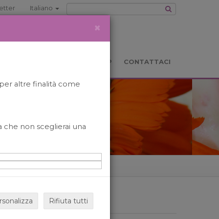
etter
Italiano
×
TS
LOCATION
BOOKSHOP
CONTATTACI
per altre finalità come
o a che non sceglierai una
rsonalizza
Rifiuta tutti
ARCHIVIO