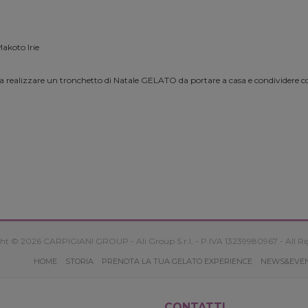
akoto Irie
a realizzare un tronchetto di Natale GELATO da portare a casa e condividere co
ht © 2026 CARPIGIANI GROUP - Ali Group S.r.l. - P.IVA 13239980967 - All Ri
HOME
STORIA
PRENOTA LA TUA GELATO EXPERIENCE
NEWS&EVE
CONTATTI