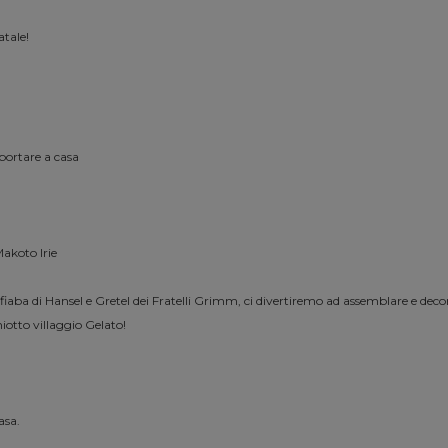
atale!
 portare a casa
akoto Irie
aba di Hansel e Gretel dei Fratelli Grimm, ci divertiremo ad assemblare e deco
otto villaggio Gelato!
asa.