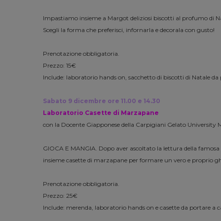
Impastiamo insieme a Margot deliziosi biscotti al profumo di N
Scegli la forma che preferisci, infornarla e decorala con gusto!
Prenotazione obbligatoria.
Prezzo: 15€
Include: laboratorio hands on, sacchetto di biscotti di Natale da
Sabato 9 dicembre ore 11.00 e 14.30
Laboratorio Casette di Marzapane
con la Docente Giapponese della Carpigiani Gelato University M
GIOCA E MANGIA. Dopo aver ascoltato la lettura della famosa fi
insieme casette di marzapane per formare un vero e proprio ghi
Prenotazione obbligatoria.
Prezzo: 25€
Include: merenda, laboratorio hands on e casette da portare a c